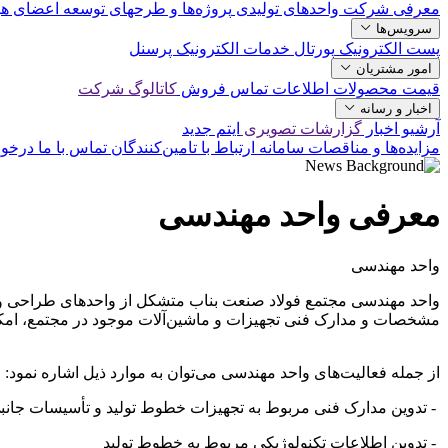
معرفی شرکت
واحدهای تولیدی
پروژه‌ها و طرحهای توسعه‌
اعضای هی
سرویس‌ها
پست الکترونیک
پورتال خدمات الکترونیک پرسنل
امور مشتریان
قیمت محصولات
اطلاعات تماس فروش
کاتالوگ شرکت
اخبار و رسانه
آرشیو اخبار
گزارشات تصویری
ایتم جدید
مزایده‌ها و مناقصات
سامانه ارتباط با تامین‌کنندگان
تماس با ما
درخو
معرفی واحد مهندسی
واحد مهندسی
واحد مهندسی مجتمع فولاد صنعت بناب متشکل از واحدهای طراحی و بوم
مشخصات و مدارک فنی تجهیزات و ماشین‌آلات موجود در مجتمع، امکا
از جمله فعالیت‌های واحد مهندسی می‌توان به موارد ذیل اشاره نمود
:
-
تدوین مدارک فنی مربوط به تجهیزات خطوط تولید و تأسیسات جانب
-
تدوین اطلاعات تکنولوژیکی مربوط به خطوط تولید