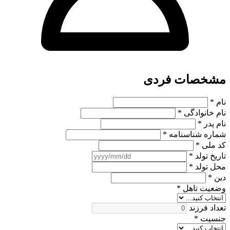
مشخصات فردی
نام *
نام خانوادگی *
نام پدر *
شماره شناسنامه *
کد ملی *
تاریخ تولد *
محل تولد *
دین *
وضعیت تاهل *
تعداد فرزند
جنسیت *